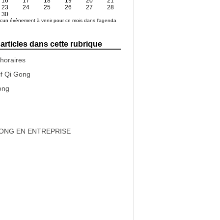
16
17
18
19
20
21
23
24
25
26
27
28
30
aucun évènement à venir pour ce mois dans l'agenda
articles dans cette rubrique
 horaires
if Qi Gong
ong
GONG EN ENTREPRISE