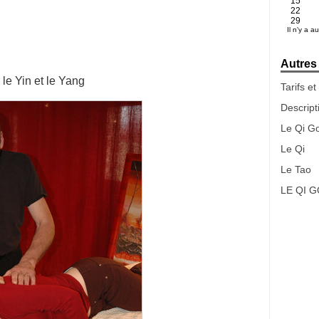
15
22
29
Il n'y a 
Autres 
 le Yin et le Yang
Tarifs et
Descript
Le Qi G
Le Qi
Le Tao
LE QI 