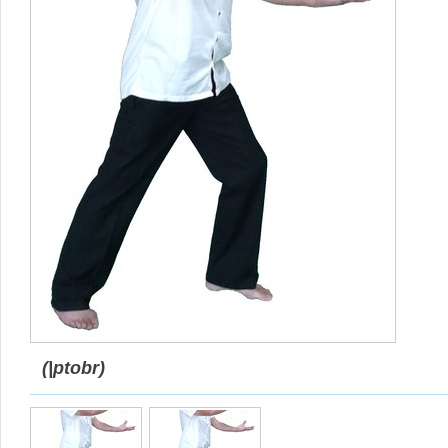
(|ptobr)