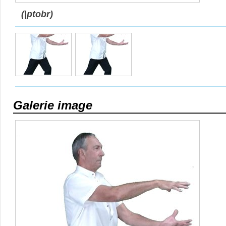
(|ptobr)
Galerie image