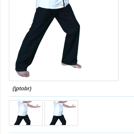
(|ptobr)