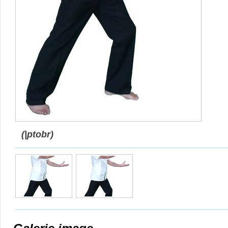
(|ptobr)