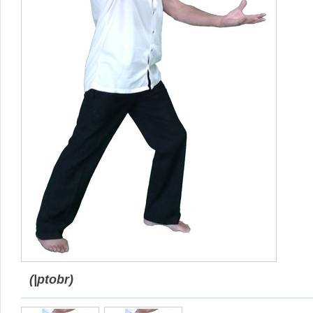
(|ptobr)