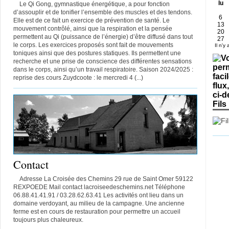
lu
Le Qi Gong, gymnastique énergétique, a pour fonction
d’assouplir et de tonifier l’ensemble des muscles et des tendons.
6
Elle est de ce fait un exercice de prévention de santé. Le
13
mouvement contrôlé, ainsi que la respiration et la pensée
20
permettent au Qi (puissance de l’énergie) d’être diffusé dans tout
27
le corps. Les exercices proposés sont fait de mouvements
Il n'y
toniques ainsi que des postures statiques. Ils permettent une
recherche et une prise de conscience des différentes sensations
dans le corps, ainsi qu’un travail respiratoire. Saison 2024/2025 :
reprise des cours Zuydcoote : le mercredi 4 (...)
Fils
Contact
Adresse La Croisée des Chemins 29 rue de Saint Omer 59122
REXPOEDE Mail contact lacroiseedeschemins.net Téléphone
06.88.41.41.91 / 03.28.62.63.41 Les activités ont lieu dans un
domaine verdoyant, au milieu de la campagne. Une ancienne
ferme est en cours de restauration pour permettre un accueil
toujours plus chaleureux.