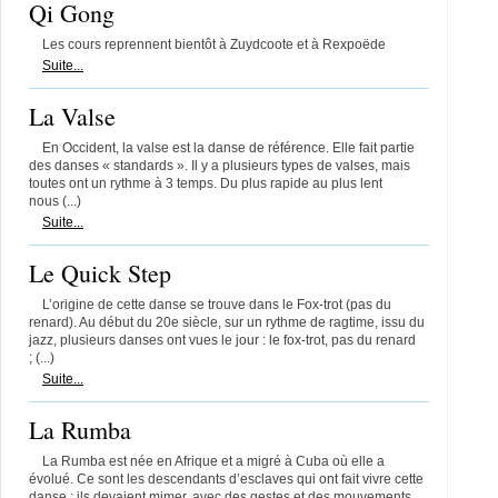
Qi Gong
Les cours reprennent bientôt à Zuydcoote et à Rexpoëde
Suite...
La Valse
En Occident, la valse est la danse de référence. Elle fait partie
des danses « standards ». Il y a plusieurs types de valses, mais
toutes ont un rythme à 3 temps. Du plus rapide au plus lent
nous (...)
Suite...
Le Quick Step
L’origine de cette danse se trouve dans le Fox-trot (pas du
renard). Au début du 20e siècle, sur un rythme de ragtime, issu du
jazz, plusieurs danses ont vues le jour : le fox-trot, pas du renard
; (...)
Suite...
La Rumba
La Rumba est née en Afrique et a migré à Cuba où elle a
évolué. Ce sont les descendants d’esclaves qui ont fait vivre cette
danse : ils devaient mimer, avec des gestes et des mouvements,